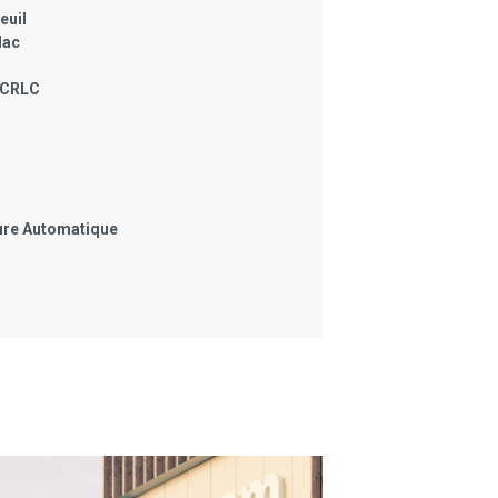
euil
lac
CRLC
ure Automatique