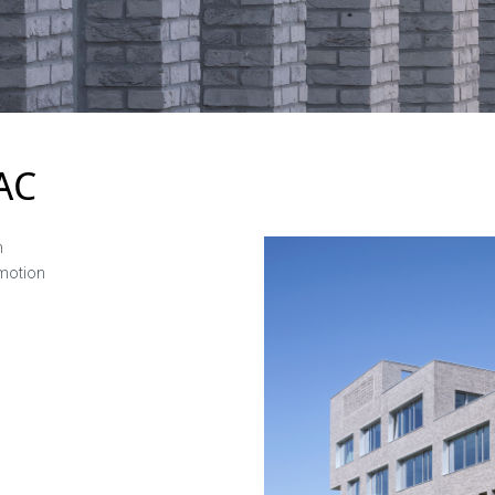
AC
n
motion