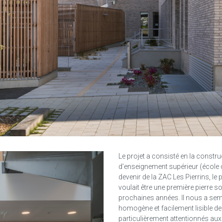
Le projet a consisté en la constru
d’enseignement supérieur (école 
devenir de la ZAC Les Pierrins, l
voulait être une première pierre s
prochaines années. Il nous a se
homogène et facilement lisible de
particulièrement attentionnés aux