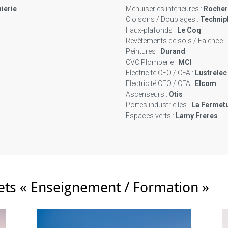
ierie
Menuiseries intérieures :
Rocher
Cloisons / Doublages :
Technip
Faux-plafonds :
Le Coq
Revêtements de sols / Faïence :
Peintures :
Durand
CVC Plomberie :
MCI
Electricité CFO / CFA :
Lustrelec
Electricité CFO / CFA :
Elcom
Ascenseurs :
Otis
Portes industrielles :
La Fermet
Espaces verts :
Lamy Freres
jets « Enseignement / Formation »